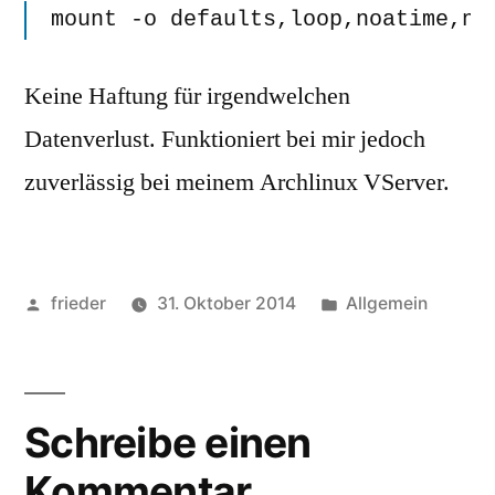
mount -o defaults,loop,noatime,no
Keine Haftung für irgendwelchen
Datenverlust. Funktioniert bei mir jedoch
zuverlässig bei meinem Archlinux VServer.
Veröffentlicht
Veröffentlicht
frieder
31. Oktober 2014
Allgemein
von
in
Schreibe einen
Kommentar