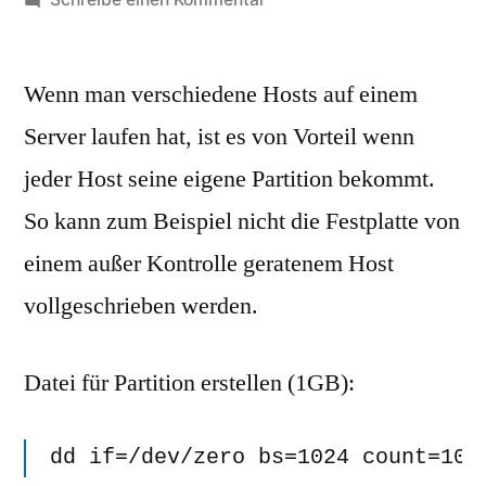
Partition
für
Wenn man verschiedene Hosts auf einem
virtuellen
Host
Server laufen hat, ist es von Vorteil wenn
eines
jeder Host seine eigene Partition bekommt.
Linux
Servers
So kann zum Beispiel nicht die Festplatte von
erstellen,
einem außer Kontrolle geratenem Host
formatieren
vollgeschrieben werden.
und
mounten
Datei für Partition erstellen (1GB):
dd
if
=
/
dev
/
zero 
bs
=
1024
count
=
100