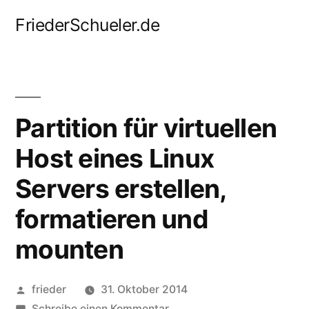
Zum
FriederSchueler.de
Inhalt
springen
Partition für virtuellen
Host eines Linux
Servers erstellen,
formatieren und
mounten
Veröffentlicht
frieder
31. Oktober 2014
von
zu
Schreibe einen Kommentar