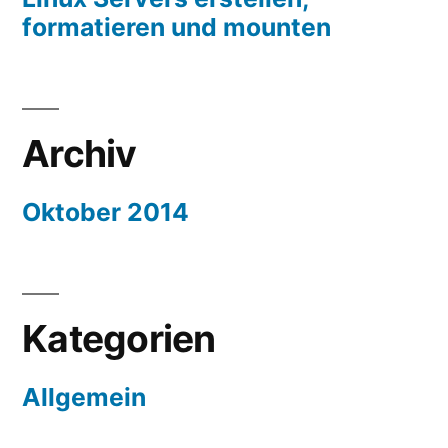
mounten“
formatieren
formatieren und mounten
und
mounten
Archiv
Oktober 2014
Kategorien
Allgemein