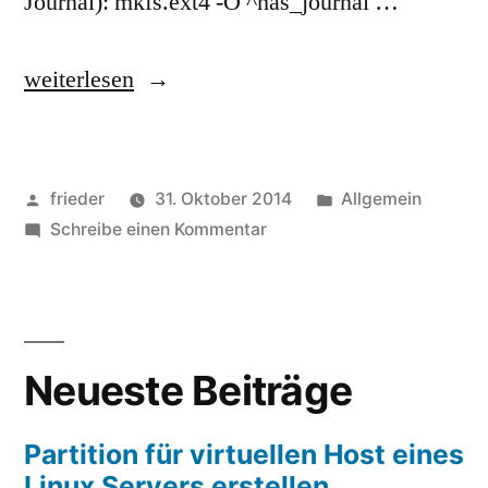
Journal): mkfs.ext4 -O ^has_journal …
„Partition
weiterlesen
für
virtuellen
Veröffentlicht
Veröffentlicht
frieder
31. Oktober 2014
Allgemein
Host
von
zu
in
Schreibe einen Kommentar
eines
Partition
Linux
für
virtuellen
Servers
Host
erstellen,
Neueste Beiträge
eines
Linux
formatieren
Servers
Partition für virtuellen Host eines
und
erstellen,
Linux Servers erstellen,